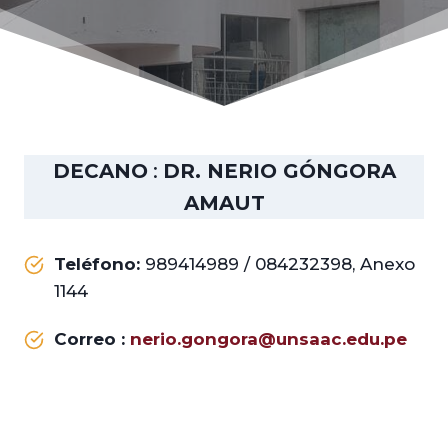
DECANO
:
DR. NERIO GÓNGORA
AMAUT
Teléfono:
989414989 / 084232398, Anexo
1144
Correo :
nerio.gongora@unsaac.edu.pe