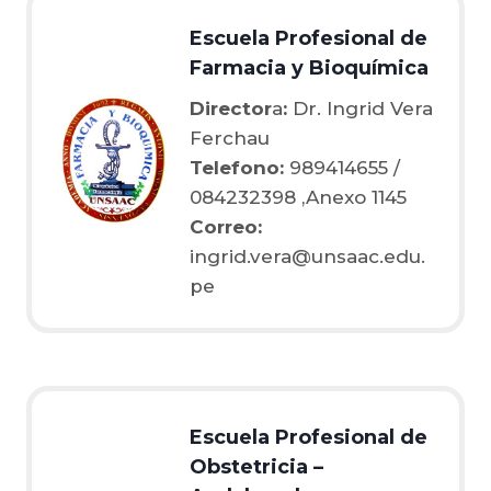
Escuela Profesional de
Farmacia y Bioquímica
Director
a
:
Dr. Ingrid Vera
Ferchau
Telefono:
989414655 /
084232398 ,Anexo 1145
Correo:
ingrid.vera@unsaac.edu.
pe
Escuela Profesional de
Obstetricia –