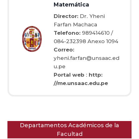
Matemática
Director:
Dr. Yheni
Farfan Machaca
Telefono:
989414610 /
084-232398 Anexo 1094
Correo:
yheni.farfan@unsaac.ed
u.pe
Portal web
:
http:
//me.unsaac.edu.pe
Departamentos Académicos de la
Facultad