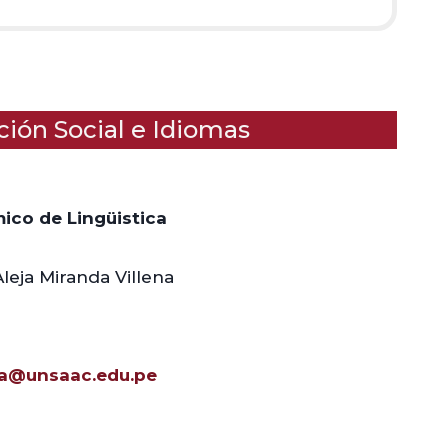
ón Social e Idiomas
co de Lingüistica
Aleja Miranda Villena
2
da@unsaac.edu.pe