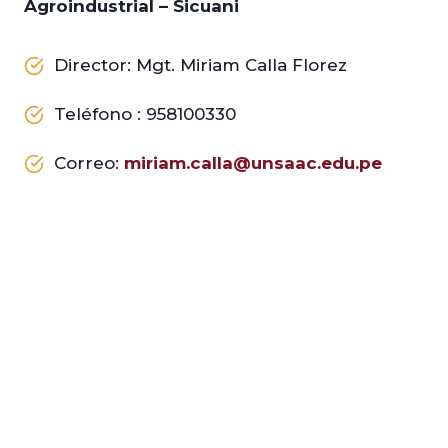
Agroindustrial
– Sicuani
Director: Mgt. Miriam Calla Florez
Teléfono : 958100330
Correo:
miriam.calla@unsaac.edu.pe