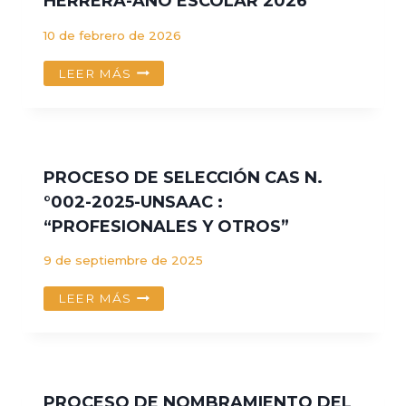
HERRERA-AÑO ESCOLAR 2026
SERVICIOS
-
10 de febrero de 2026
CAS
NO
CONVOCATORIA
LEER MÁS
001-
CONCURSO
2026-
PARA
UNSAAC
LA
CONTRATACIÓN
DE
PROCESO DE SELECCIÓN CAS N.
PERSONAL
°002-2025-UNSAAC :
DIRECTIVO,
“PROFESIONALES Y OTROS”
JERÁRQUICO,
DE
9 de septiembre de 2025
APOYO
EDUCATIVO
PROCESO
LEER MÁS
–
DE
ADMINISTRATIVO
SELECCIÓN
Y
CAS
DOCENTE
N.
PRACTICANTE
°002-
POR
PROCESO DE NOMBRAMIENTO DEL