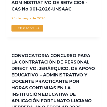
ADMINISTRATIVO DE SERVICIOS -
CAS No 001-2026-UNSAAC
25 de mayo de 2026
CONCURSO
LEER MÁS
DEL
CONCURSO
PÚBLICO
PARA
LA
CONVOCATORIA CONCURSO PARA
CONTRATACIÓN
LA CONTRATACIÓN DE PERSONAL
DE
DIRECTIVO, JERÁRQUICO, DE APOYO
PERSONAL
BAJO
EDUCATIVO – ADMINISTRATIVO Y
LA
DOCENTE PRACTICANTE POR
MODALIDAD
HORAS CONTINUAS EN LA
DE
CONTRATO
INSTITUCIÓN EDUCATIVA DE
ADMINISTRATIVO
APLICACIÓN FORTUNATO LUCIANO
DE