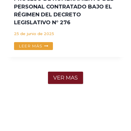
2025-
HORAS
PERSONAL CONTRATADO BAJO EL
UNSAAC
CONTINUAS
RÉGIMEN DEL DECRETO
:
EN
“PROFESIONALES
LA
LEGISLATIVO N° 276
Y
INSTITUCIÓN
OTROS”
EDUCATIVA
25 de junio de 2025
DE
PROCESO
APLICACIÓN
LEER MÁS
DE
FORTUNATO
NOMBRAMIENTO
LUCIANO
DEL
HERRERA-
PERSONAL
AÑO
CONTRATADO
ESCOLAR
VER MAS
BAJO
2026
EL
RÉGIMEN
DEL
DECRETO
LEGISLATIVO
N°
276