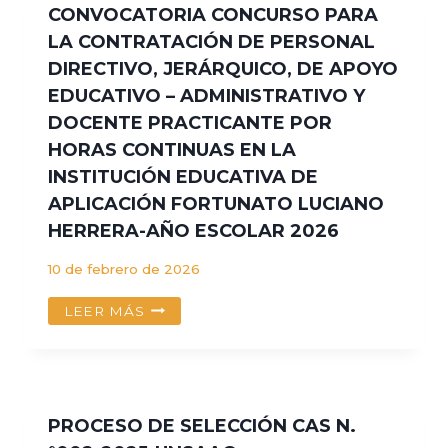
LA
CONVOCATORIA CONCURSO PARA
CONTRATACIÓN
LA CONTRATACIÓN DE PERSONAL
DE
DIRECTIVO, JERÁRQUICO, DE APOYO
PERSONAL
BAJO
EDUCATIVO – ADMINISTRATIVO Y
LA
DOCENTE PRACTICANTE POR
MODALIDAD
HORAS CONTINUAS EN LA
DE
CONTRATO
INSTITUCIÓN EDUCATIVA DE
ADMINISTRATIVO
APLICACIÓN FORTUNATO LUCIANO
DE
HERRERA-AÑO ESCOLAR 2026
SERVICIOS
-
10 de febrero de 2026
CAS
NO
CONVOCATORIA
LEER MÁS
001-
CONCURSO
2026-
PARA
UNSAAC
LA
CONTRATACIÓN
DE
PROCESO DE SELECCIÓN CAS N.
PERSONAL