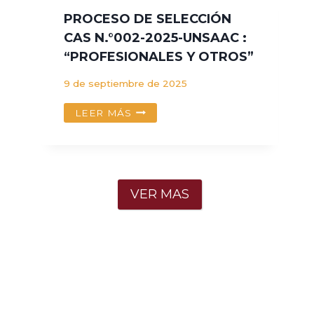
PERSONAL
PROCESO DE SELECCIÓN
DIRECTIVO,
CAS N.°002-2025-UNSAAC :
JERÁRQUICO,
“PROFESIONALES Y OTROS”
DE
APOYO
9 de septiembre de 2025
EDUCATIVO
–
PROCESO
LEER MÁS
ADMINISTRATIVO
DE
Y
SELECCIÓN
DOCENTE
CAS
PRACTICANTE
N.
POR
°002-
HORAS
VER MAS
2025-
CONTINUAS
UNSAAC
EN
:
LA
“PROFESIONALES
INSTITUCIÓN
Y
EDUCATIVA
OTROS”
DE
APLICACIÓN
FORTUNATO