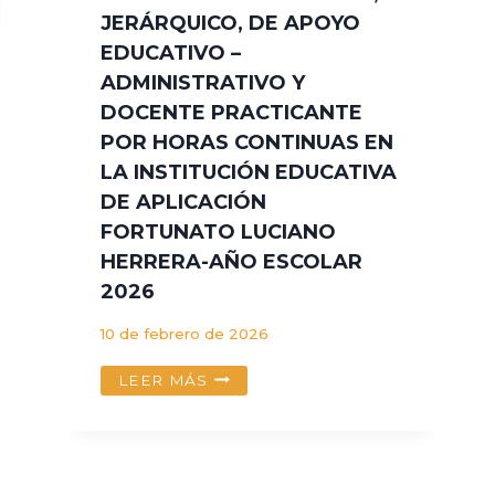
LA
JERÁRQUICO, DE APOYO
MODALIDAD
EDUCATIVO –
DE
ADMINISTRATIVO Y
CONTRATO
DOCENTE PRACTICANTE
ADMINISTRATIVO
DE
POR HORAS CONTINUAS EN
SERVICIOS
LA INSTITUCIÓN EDUCATIVA
-
DE APLICACIÓN
CAS
NO
FORTUNATO LUCIANO
001-
HERRERA-AÑO ESCOLAR
2026-
2026
UNSAAC
10 de febrero de 2026
CONVOCATORIA
LEER MÁS
CONCURSO
PARA
LA
CONTRATACIÓN
DE