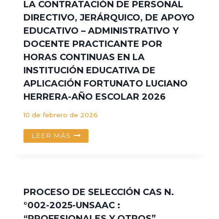
LA CONTRATACIÓN DE PERSONAL
DE
DIRECTIVO, JERÁRQUICO, DE APOYO
PERSONAL
BAJO
EDUCATIVO – ADMINISTRATIVO Y
LA
DOCENTE PRACTICANTE POR
MODALIDAD
HORAS CONTINUAS EN LA
DE
CONTRATO
INSTITUCIÓN EDUCATIVA DE
ADMINISTRATIVO
APLICACIÓN FORTUNATO LUCIANO
DE
HERRERA-AÑO ESCOLAR 2026
SERVICIOS
-
10 de febrero de 2026
CAS
NO
CONVOCATORIA
LEER MÁS
001-
CONCURSO
2026-
PARA
UNSAAC
LA
CONTRATACIÓN
DE
PROCESO DE SELECCIÓN CAS N.
PERSONAL
°002-2025-UNSAAC :
DIRECTIVO,
“PROFESIONALES Y OTROS”
JERÁRQUICO,