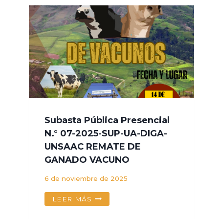
ASOCIACION
IBEROAMERICANA
DE
PSICOLOGIA
JURIDICA
Subasta Pública Presencial
N.° 07-2025-SUP-UA-DIGA-
UNSAAC REMATE DE
GANADO VACUNO
6 de noviembre de 2025
SUBASTA
LEER MÁS
PÚBLICA
PRESENCIAL