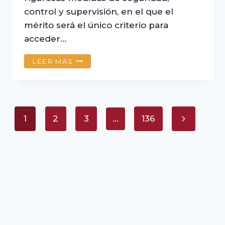
control y supervisión, en el que el
mérito será el único criterio para
acceder…
UNSAAC
LEER MÁS
REFUERZA
LA
SEGURIDAD
Y
Navegación
GARANTIZA
Siguiente
1
2
3
…
136
UN
de
EXAMEN
página
DE
página
ADMISIÓN
TRANSPARENTE
Y
MERITOCRÁTICO