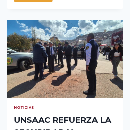
UNSAAC
ES
PRIMERO:
EL
MÉRITO,
LA
TRANSPARENCIA
Y
EL
COMPROMISO
NOS
UNEN
NOTICIAS
UNSAAC REFUERZA LA