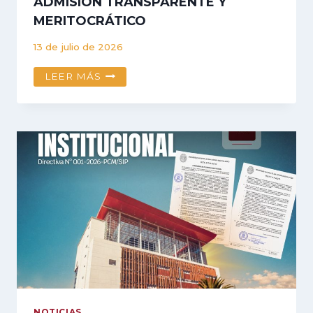
ADMISIÓN TRANSPARENTE Y
MERITOCRÁTICO
13 de julio de 2026
UNSAAC
LEER MÁS
REFUERZA
LA
SEGURIDAD
Y
GARANTIZA
UN
EXAMEN
DE
ADMISIÓN
TRANSPARENTE
Y
MERITOCRÁTICO
NOTICIAS