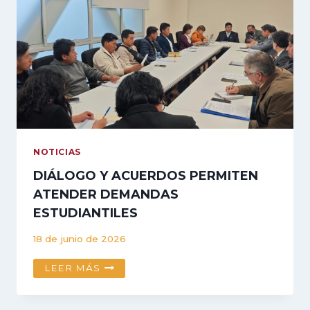
LA
EJECUCIÓN
DEL
PROYECTO
DE
MODERNIZACIÓN
DE
LABORATORIOS
DE
INGENIERÍA
METALÚRGICA
NOTICIAS
DIÁLOGO Y ACUERDOS PERMITEN
ATENDER DEMANDAS
ESTUDIANTILES
18 de junio de 2026
DIÁLOGO
LEER MÁS
Y
ACUERDOS