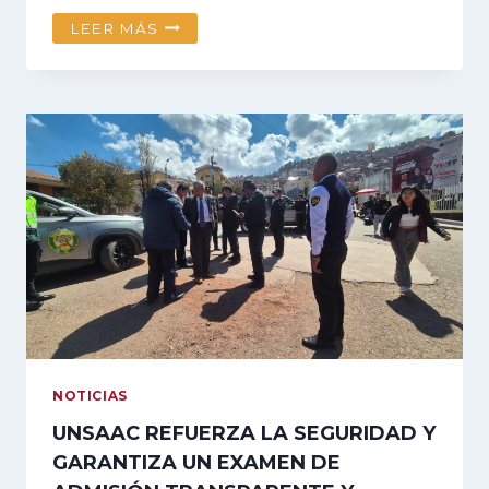
LA
LEER MÁS
UNSAAC
ES
PRIMERO:
EL
MÉRITO,
LA
TRANSPARENCIA
Y
EL
COMPROMISO
NOS
UNEN
NOTICIAS
UNSAAC REFUERZA LA SEGURIDAD Y
GARANTIZA UN EXAMEN DE