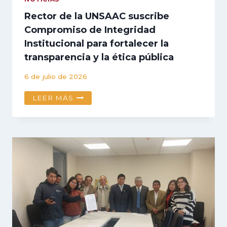
Rector de la UNSAAC suscribe
Compromiso de Integridad
Institucional para fortalecer la
transparencia y la ética pública
6 de julio de 2026
RECTOR
LEER MÁS
DE
LA
UNSAAC
SUSCRIBE
COMPROMISO
DE
INTEGRIDAD
INSTITUCIONAL
PARA
FORTALECER
LA
TRANSPARENCIA