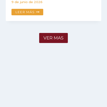
9 de junio de 2026
ESCUELA
LEER MÁS
PROFESIONAL
DE
INGENIERÍA
GEOLÓGICA
DE
VER MAS
LA
UNSAAC
RENUEVA
CONVENIO
CON
PE
LIMITED
/
PETEX
PARA
EL
USO
DE