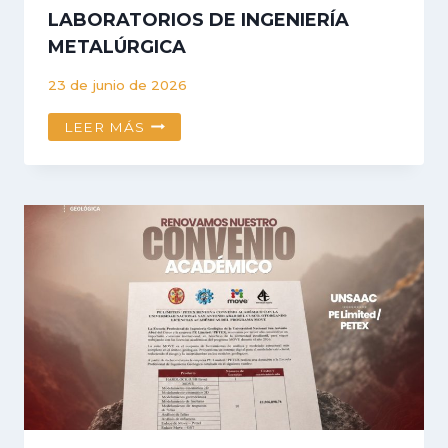
LABORATORIOS DE INGENIERÍA
METALÚRGICA
23 de junio de 2026
UNSAAC
LEER MÁS
CONFORMA
COMISIÓN
ESPECIAL
PARA
IMPULSAR
LA
EJECUCIÓN
DEL
PROYECTO
DE
MODERNIZACIÓN
DE
LABORATORIOS
DE
INGENIERÍA