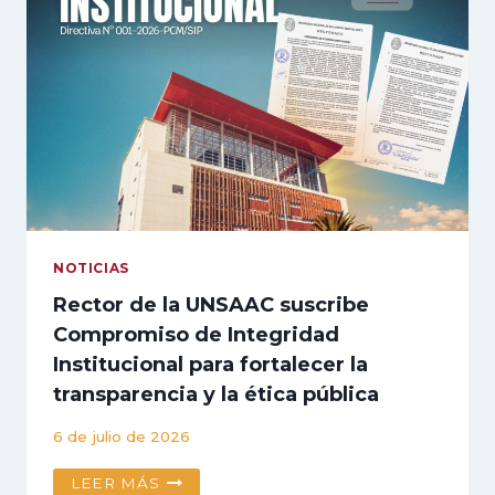
GARANTIZA
UN
EXAMEN
DE
ADMISIÓN
TRANSPARENTE
Y
MERITOCRÁTICO
NOTICIAS
Rector de la UNSAAC suscribe
Compromiso de Integridad
Institucional para fortalecer la
transparencia y la ética pública
6 de julio de 2026
RECTOR
LEER MÁS