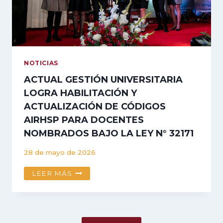
PE
LIMITED
/
PETEX
PARA
EL
NOTICIAS
USO
ACTUAL GESTIÓN UNIVERSITARIA
DE
LOGRA HABILITACIÓN Y
LICENCIAS
ACADÉMICAS
ACTUALIZACIÓN DE CÓDIGOS
MOVE
AIRHSP PARA DOCENTES
DURANTE
NOMBRADOS BAJO LA LEY N° 32171
EL
2026
28 de mayo de 2026
ACTUAL
LEER MÁS
GESTIÓN
UNIVERSITARIA
LOGRA
HABILITACIÓN