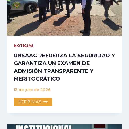
EL
COMPROMISO
NOS
UNEN
NOTICIAS
UNSAAC REFUERZA LA SEGURIDAD Y
GARANTIZA UN EXAMEN DE
ADMISIÓN TRANSPARENTE Y
MERITOCRÁTICO
13 de julio de 2026
UNSAAC
LEER MÁS
REFUERZA
LA
SEGURIDAD
Y