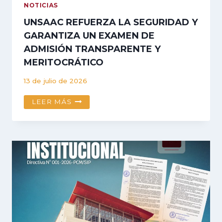
NOTICIAS
UNSAAC REFUERZA LA SEGURIDAD Y
GARANTIZA UN EXAMEN DE
ADMISIÓN TRANSPARENTE Y
MERITOCRÁTICO
13 de julio de 2026
UNSAAC
LEER MÁS
REFUERZA
LA
SEGURIDAD
Y
GARANTIZA
UN
EXAMEN
DE
ADMISIÓN
TRANSPARENTE
Y