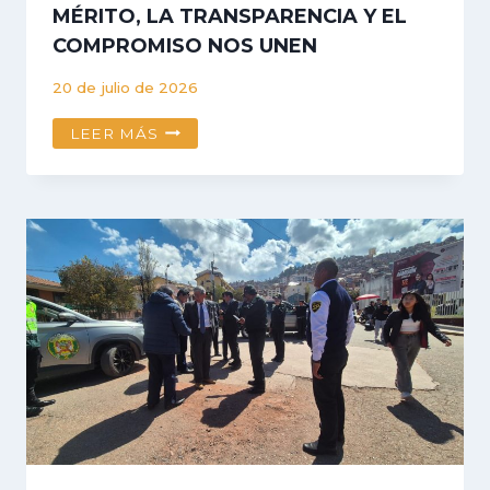
MÉRITO, LA TRANSPARENCIA Y EL
COMPROMISO NOS UNEN
20 de julio de 2026
LA
LEER MÁS
UNSAAC
ES
PRIMERO:
EL
MÉRITO,
LA
TRANSPARENCIA
Y
EL
COMPROMISO
NOS
UNEN