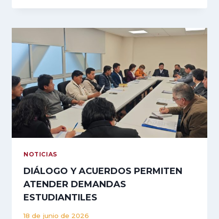
COMISIÓN
ESPECIAL
PARA
IMPULSAR
LA
EJECUCIÓN
DEL
PROYECTO
DE
MODERNIZACIÓN
DE
LABORATORIOS
DE
INGENIERÍA
METALÚRGICA
NOTICIAS
DIÁLOGO Y ACUERDOS PERMITEN
ATENDER DEMANDAS
ESTUDIANTILES
18 de junio de 2026