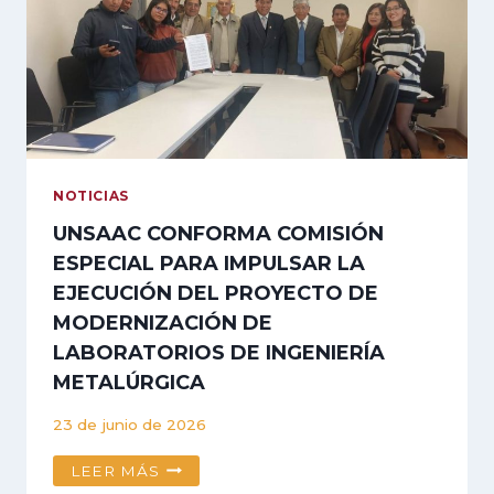
INSTITUCIONAL
PARA
FORTALECER
LA
TRANSPARENCIA
Y
LA
ÉTICA
PÚBLICA
NOTICIAS
UNSAAC CONFORMA COMISIÓN
ESPECIAL PARA IMPULSAR LA
EJECUCIÓN DEL PROYECTO DE
MODERNIZACIÓN DE
LABORATORIOS DE INGENIERÍA
METALÚRGICA
23 de junio de 2026
UNSAAC
LEER MÁS
CONFORMA