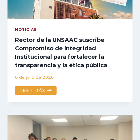
MERITOCRÁTICO
NOTICIAS
Rector de la UNSAAC suscribe
Compromiso de Integridad
Institucional para fortalecer la
transparencia y la ética pública
6 de julio de 2026
RECTOR
LEER MÁS
DE
LA
UNSAAC
SUSCRIBE
COMPROMISO
DE
INTEGRIDAD